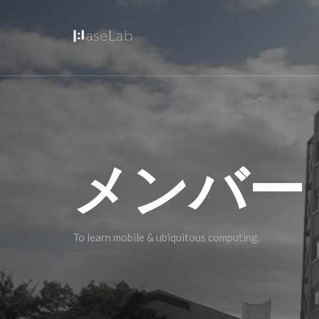
メンバー
To learn mobile & ubiquitous computing.