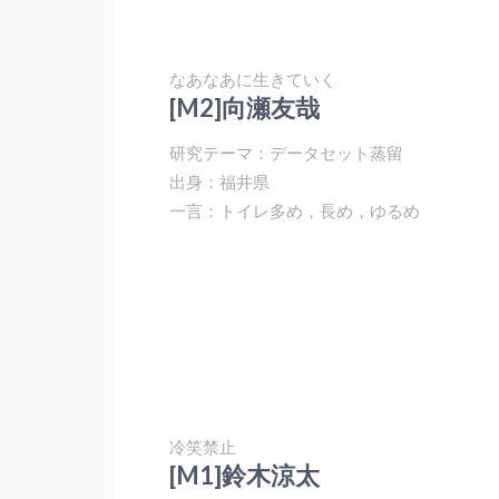
なあなあに生きていく
[M2]向瀬友哉
研究テーマ：データセット蒸留
出身：福井県
一言：トイレ多め，長め，ゆるめ
冷笑禁止
[M1]鈴木涼太