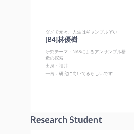
ダメで元々、人生はギャンブルぞい
[B4]林優樹
研究テーマ：NASによるアンサンブル構
造の探索
出身：福井
一言：研究に向いてるらしいです
Research Student