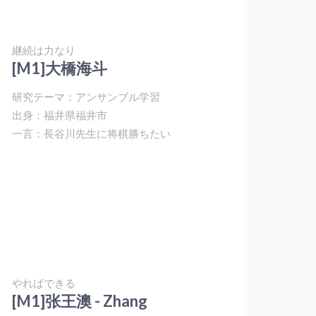
継続は力なり
[M1]大橋海斗
研究テーマ：アンサンブル学習
出身：福井県福井市
一言：長谷川先生に将棋勝ちたい
やればできる
[M1]张王澳 - Zhang