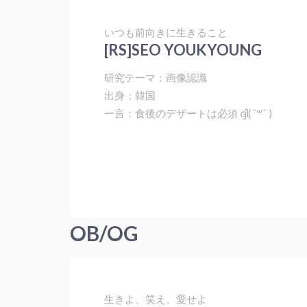
いつも前向きに生きること
[RS]SEO YOUKYOUNG
研究テーマ：画像認識
出身：韓国
一言：食後のデザートは必須 ദ്ദി( ¯꒳¯ )
OB/OG
生きよ、笑え、愛せよ