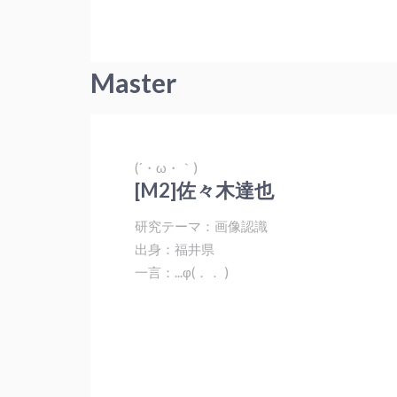
Master
(´・ω・｀)
[M2]佐々木達也
研究テーマ：画像認識
出身：福井県
一言：...φ(．． )