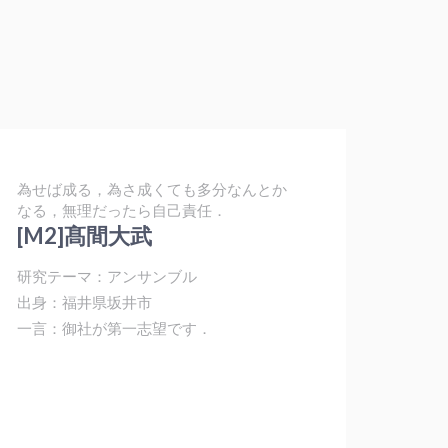
為せば成る，為さ成くても多分なんとか
なる，無理だったら自己責任．
[M2]髙間大武
研究テーマ：アンサンブル
出身：福井県坂井市
一言：御社が第一志望です．