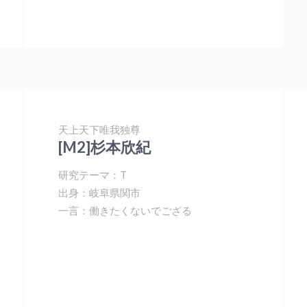
天上天下唯我独尊
[M2]杉本欣紀
研究テーマ：T
出身：岐阜県関市
一言：働きたくないでござる