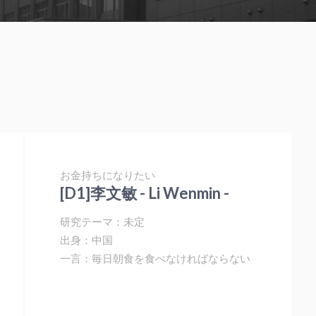
お金持ちになりたい
[D1]李文敏 - Li Wenmin -
研究テーマ：未定
出身：中国
一言：毎日朝食を食べなければならない