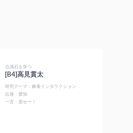
点滴石を穿つ
[B4]高見貫太
研究テーマ：麻雀インタラクション
出身：愛知
一言：差せー！