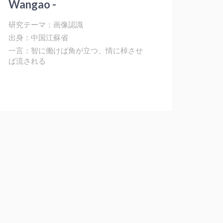
Wangao -
研究テーマ：画像認識
出身：中国江蘇省
一言：智に働けば角が立つ、情に棹させ
ば流される