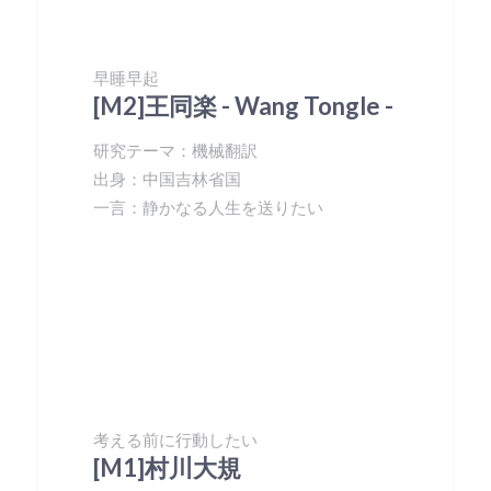
早睡早起
[M2]王同楽 - Wang Tongle -
研究テーマ：機械翻訳
出身：中国吉林省国
一言：静かなる人生を送りたい
考える前に行動したい
[M1]村川大規