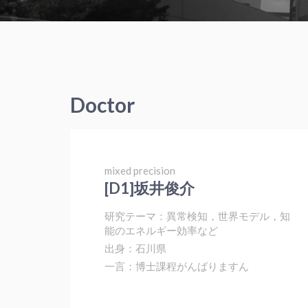
Doctor
mixed precision
[D1]坂井俊介
研究テーマ：異常検知，世界モデル，知
能のエネルギー効率など
出身：石川県
一言：博士課程がんばりますん